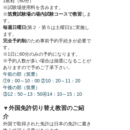
1教程（60分）
※試験場使用料を含みます。
※
筑豊試験場の場内試験コースで教習
し
ま
す。
毎週日曜日
(第２・第５は土曜日)に実施し
ます。
完全予約制
のため事前予約手続きが必要で
す。
※1日に60分のみの予約になります。
※予約人数が多い場合は抽選になることが
ありますので予めご了承下さい。
午前の部（筑豊）
①9：00～10：00 ②10：20～11：20
午後の部（筑豊）
③12：50～13：50④14：10～15：10
​▼外国免許切り替え教習のご紹
介
外国で取得された免許は日本の免許に書き