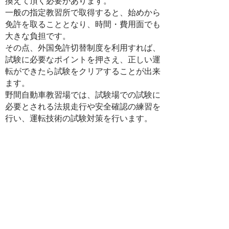
換えて頂く必要があります。
一般の指定教習所で取得すると、始めから
免許を取ることとなり、時間・費用面でも
大きな負担です。
その点、外国免許切替制度を利用すれば、
試験に必要なポイントを押さえ、正しい運
転ができたら試験をクリアすることが出来
ます。
​野間自動車教習場では、試験場での試験に
必要とされる法規走行や安全確認の練習を
行い、運転技術の試験対策を行います。
当校は、試験車と同じ車
種で教習するから、「上
達が早い！」
野間自動車教習場は、
試験場の試験車と
同じ車種の教習車で教習
するから、出来