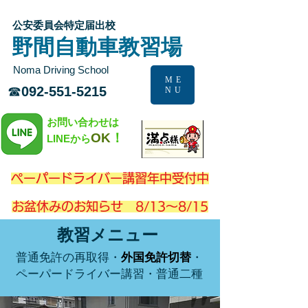
公安委員会特定届出校
​野間自動車教習場
Noma Driving School
ME
​☎
092-551-5215
NU
お問い合わせは​
OK
！
LINEから
​ペーパードライバー講習年中受付中
​お盆休みのお知らせ 8/13～8/15
教習メニュー
普通免許の再取得
・
外国免許切替
・
ペーパードライバー講習
・
普通二種